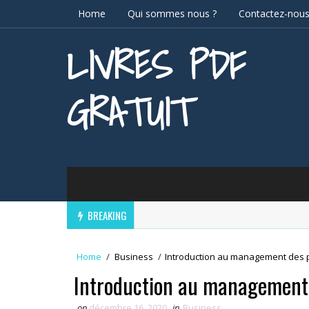
Home
Qui sommes nous ?
Contactez-nou
LIVRES PDF
GRATUIT
BREAKING
Home
/
Business
/
Introduction au management des p
Introduction au management 
on
décembre 16, 2020
in
Business