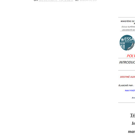
Té
I
man