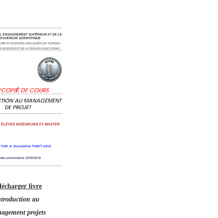
lécharger livre
ntroduction au
agement projets