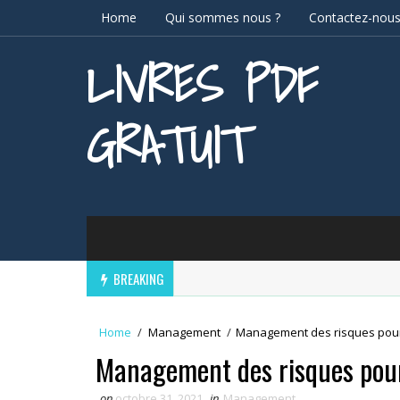
Home
Qui sommes nous ?
Contactez-nou
LIVRES PDF
GRATUIT
BREAKING
Home
/
Management
/
Management des risques pou
Management des risques pou
on
octobre 31, 2021
in
Management