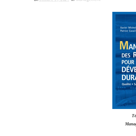
Té
Manag