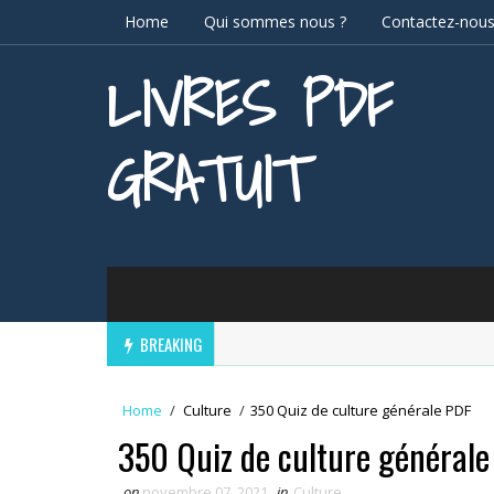
Home
Qui sommes nous ?
Contactez-nou
LIVRES PDF
GRATUIT
BREAKING
Home
/
Culture
/
350 Quiz de culture générale PDF
350 Quiz de culture général
on
novembre 07, 2021
in
Culture