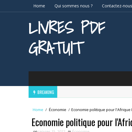
Home
Qui sommes nous ?
Contactez-nou
LIVRES PDF
GRATUIT
BREAKING
Home
/
Économie
/
Economie politique pour l'Afrique
Economie politique pour l'Afr
on
janvier 15, 2022
in
Économie