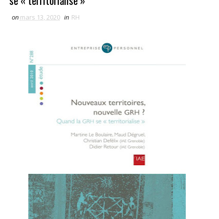
se « territorialise »
on
mars 13, 2020
in
RH