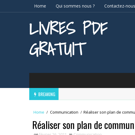
Home
Qui sommes nous ?
Contactez-nou
LIVRES PDF
GRATUIT
BREAKING
Home
/
Communication
/
Réaliser son plan de commu
Réaliser son plan de commun
on
février 26, 2021
in
Communication