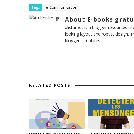
Tags
# Communication
About E-books gratu
alistarbot is a blogger resources si
looking layout and robust design. T
blogger templates.
RELATED POSTS:
Stratégie des médias sociaux
12 astuces pour détecter l