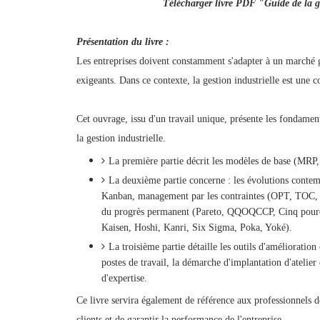
Télécharger livre PDF "Guide de la ge
Présentation du livre :
Les entreprises doivent constamment s'adapter à un marché g
exigeants. Dans ce contexte, la gestion industrielle est une 
Cet ouvrage, issu d'un travail unique, présente les fondamen
la gestion industrielle.
La première partie décrit les modèles de base (MRP,
La deuxième partie concerne : les évolutions contemp
Kanban, management par les contraintes (OPT, TOC, M
du progrès permanent (Pareto, QQOQCCP, Cinq pourqu
Kaisen, Hoshi, Kanri, Six Sigma, Poka, Yoké).
La troisième partie détaille les outils d'amélioratio
postes de travail, la démarche d'implantation d'atelier
d'expertise.
Ce livre servira également de référence aux professionnels de 
clients et de garantir la performance de l'entreprise.