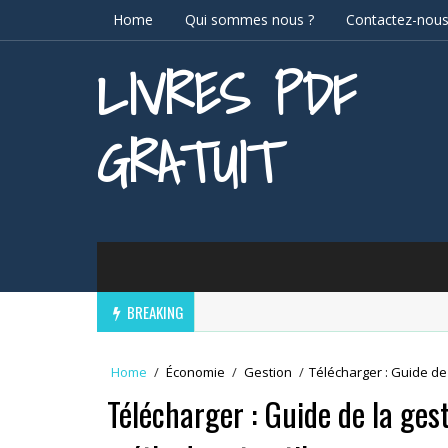
Home
Qui sommes nous ?
Contactez-nou
LIVRES PDF
GRATUIT
BREAKING
Home
/
Économie
/
Gestion
/
Télécharger : Guide de 
Télécharger : Guide de la gest