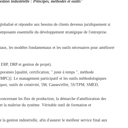
stion industrielle : Principes, méthodes et outils"
lobalisé et répondre aux besoins de clients devenus juridiquement si
composante essentielle du développement stratégique de l'entreprise.
taux, les modèles fondamentaux et les outils nécessaires pour améliorer
 ERP, DRP et gestion de projet).
oraines [qualité, certification, " juste à temps ", méthode
PC)]. Le management participatif et les outils méthodologiques
oi, outils de créativité, 5M, Causes/effet, 5S/TPM, SMED,
n concernant les flux de production, la démarche d'amélioration des
 et la maîtrise du système. Véritable outil de formation et
la gestion industrielle, afin d'assurer le meilleur service final aux