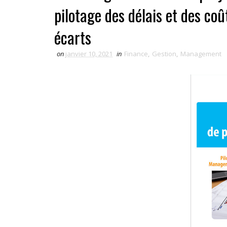
pilotage des délais et des co
écarts
on
janvier 10, 2021
in
Finance
,
Gestion
,
Management