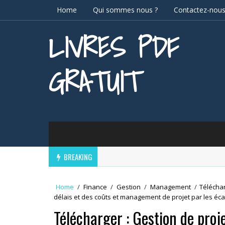
Home
Qui sommes nous ?
Contactez-nou
LIVRES PDF
GRATUIT
BREAKING
Home
/
Finance
/
Gestion
/
Management
/
Téléchar
délais et des coûts et management de projet par les éca
Télécharger : Gestion de proj