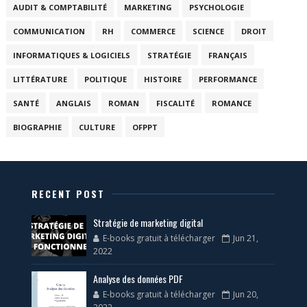
AUDIT & COMPTABILITÉ
MARKETING
PSYCHOLOGIE
COMMUNICATION
RH
COMMERCE
SCIENCE
DROIT
INFORMATIQUES & LOGICIELS
STRATÉGIE
FRANÇAIS
LITTÉRATURE
POLITIQUE
HISTOIRE
PERFORMANCE
SANTÉ
ANGLAIS
ROMAN
FISCALITÉ
ROMANCE
BIOGRAPHIE
CULTURE
OFPPT
RECENT POST
Stratégie de marketing digital
E-books gratuit à télécharger
Jun 21,
2022
Analyse des données PDF
E-books gratuit à télécharger
Jun 20,