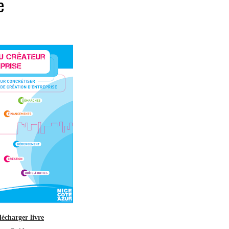
e
lécharger livre