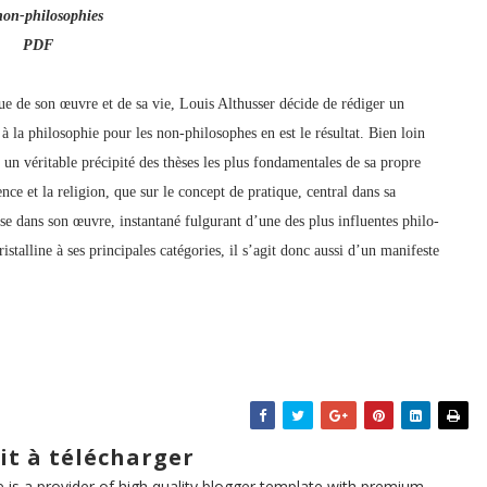
non-philosophies
PDF
ue de son œuvre et de sa vie, Louis Althusser décide de rédiger un
 à la philosophie pour les non-philosophes en est le résultat. Bien loin
é un véritable précipité des thèses les plus fondamentales de sa propre
ence et la religion, que sur le concept de pratique, central dans sa
 dans son œuvre, instantané fulgurant d’une des plus influentes philo­
stalline à ses principales catégories, il s’agit donc aussi d’un manifeste
it à télécharger
te is a provider of high quality blogger template with premium