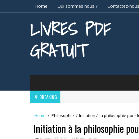
Home
Qui sommes nous ?
Contactez-nou
LIVRES PDF
GRATUIT
BREAKING
Home
/
Philosophie
/
Initiation à la philosophie pour
Initiation à la philosophie po
on
janvier 13, 2021
in
Philosophie