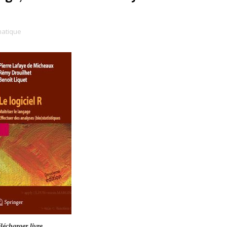
atique
lécharger livre