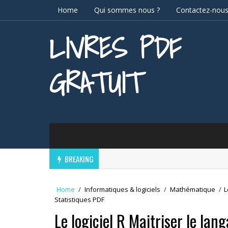
Home
Qui sommes nous ?
Contactez-nou
LIVRES PDF
GRATUIT
BREAKING
Home
/
Informatiques & logiciels
/
Mathématique
/
L
Statistiques PDF
Le logiciel R Maitriser le lan