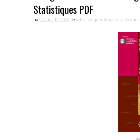
Statistiques PDF
on
février 10, 2022
in
Informatiques & logiciels
,
Mathém
Té