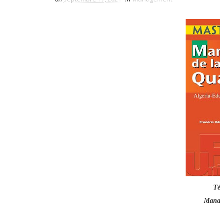
Té
Manag