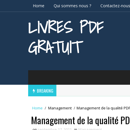
Home
Qui sommes nous ?
Contactez-nou
LIVRES PDF
GRATUIT
BREAKING
Home
/
Management
/
Management de la qualité PD
Management de la qualité P
on
septembre 17, 2021
in
Management