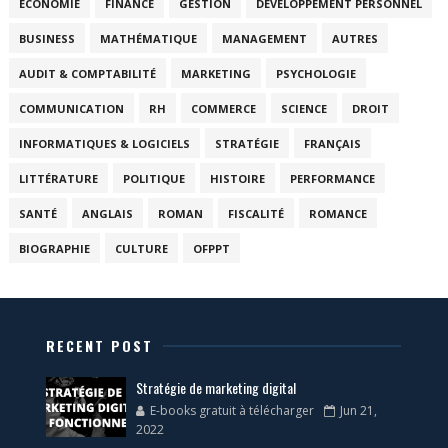
ÉCONOMIE
FINANCE
GESTION
DÉVELOPPEMENT PERSONNEL
BUSINESS
MATHÉMATIQUE
MANAGEMENT
AUTRES
AUDIT & COMPTABILITÉ
MARKETING
PSYCHOLOGIE
COMMUNICATION
RH
COMMERCE
SCIENCE
DROIT
INFORMATIQUES & LOGICIELS
STRATÉGIE
FRANÇAIS
LITTÉRATURE
POLITIQUE
HISTOIRE
PERFORMANCE
SANTÉ
ANGLAIS
ROMAN
FISCALITÉ
ROMANCE
BIOGRAPHIE
CULTURE
OFPPT
RECENT POST
Stratégie de marketing digital
E-books gratuit à télécharger
Jun 21,
2022