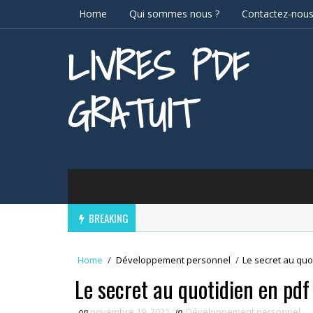
Home
Qui sommes nous ?
Contactez-nou
LIVRES PDF
GRATUIT
BREAKING
Home
/
Développement personnel
/
Le secret au quo
Le secret au quotidien en pdf
on
novembre 19, 2021
in
Développement personnel