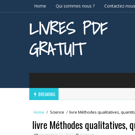
Home
Qui sommes nous ?
Contactez-nou
LIVRES PDF
GRATUIT
BREAKING
Home
/
Science
/
livre Méthodes qualitatives, quantit
livre Méthodes qualitatives, 
on
novembre 12, 2021
in
Science