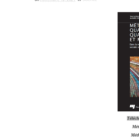
Téléch
Mét
Méth