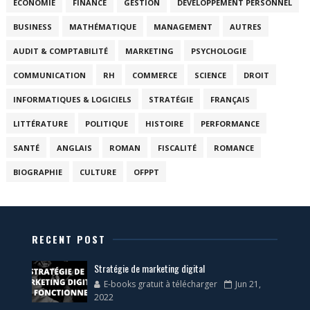
ÉCONOMIE
FINANCE
GESTION
DÉVELOPPEMENT PERSONNEL
BUSINESS
MATHÉMATIQUE
MANAGEMENT
AUTRES
AUDIT & COMPTABILITÉ
MARKETING
PSYCHOLOGIE
COMMUNICATION
RH
COMMERCE
SCIENCE
DROIT
INFORMATIQUES & LOGICIELS
STRATÉGIE
FRANÇAIS
LITTÉRATURE
POLITIQUE
HISTOIRE
PERFORMANCE
SANTÉ
ANGLAIS
ROMAN
FISCALITÉ
ROMANCE
BIOGRAPHIE
CULTURE
OFPPT
RECENT POST
Stratégie de marketing digital
E-books gratuit à télécharger
Jun 21,
2022