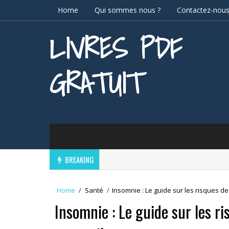
Home
Qui sommes nous ?
Contactez-nou
LIVRES PDF
GRATUIT
BREAKING
Home
/
Santé
/
Insomnie : Le guide sur les risques 
Insomnie : Le guide sur les r