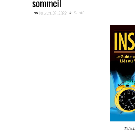
sommeil
on
janvier 02, 2022
in
Santé
Téléch