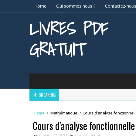
Home
Qui sommes nous ?
Contactez-nou
LIVRES PDF
GRATUIT
BREAKING
Home
/
Mathématique
/
Cours d'analyse fonctionnel
Cours d'analyse fonctionnell
on
janvier 12, 2022
in
Mathématique