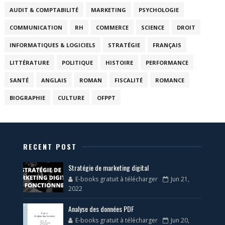
AUDIT & COMPTABILITÉ
MARKETING
PSYCHOLOGIE
COMMUNICATION
RH
COMMERCE
SCIENCE
DROIT
INFORMATIQUES & LOGICIELS
STRATÉGIE
FRANÇAIS
LITTÉRATURE
POLITIQUE
HISTOIRE
PERFORMANCE
SANTÉ
ANGLAIS
ROMAN
FISCALITÉ
ROMANCE
BIOGRAPHIE
CULTURE
OFPPT
RECENT POST
Stratégie de marketing digital
E-books gratuit à télécharger
Jun 21,
2022
Analyse des données PDF
E-books gratuit à télécharger
Jun 20,