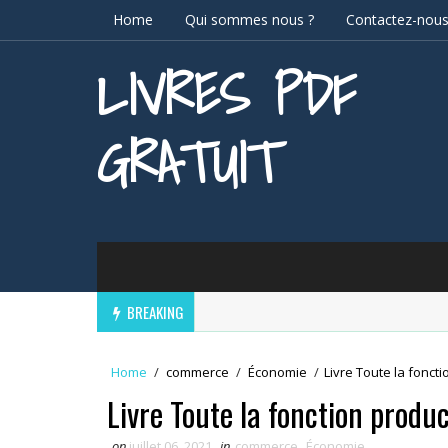
Home
Qui sommes nous ?
Contactez-nou
LIVRES PDF
GRATUIT
BREAKING
Home
/
commerce
/
Économie
/
Livre Toute la fonct
Livre Toute la fonction produ
on
juillet 06, 2021
in
commerce
,
Économie