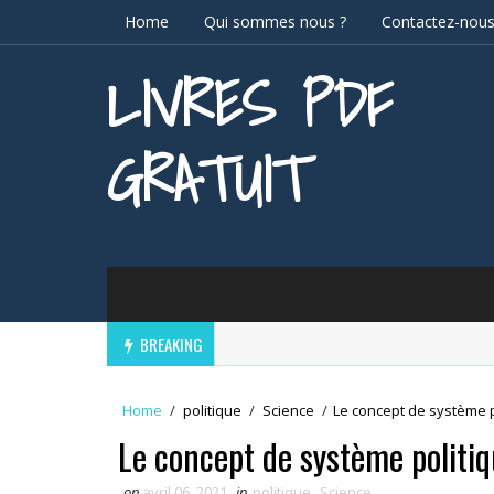
Home
Qui sommes nous ?
Contactez-nou
LIVRES PDF
GRATUIT
BREAKING
Home
/
politique
/
Science
/
Le concept de système p
Le concept de système politi
on
avril 06, 2021
in
politique
,
Science