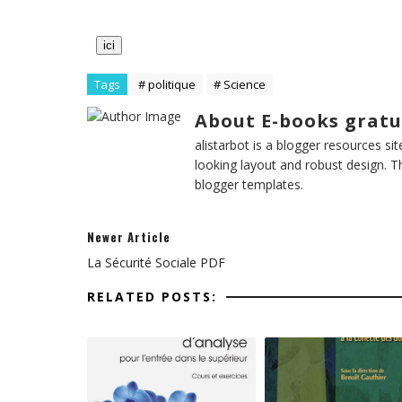
ici
Tags
# politique
# Science
About E-books gratu
alistarbot is a blogger resources si
looking layout and robust design. T
blogger templates.
Newer Article
La Sécurité Sociale PDF
RELATED POSTS: