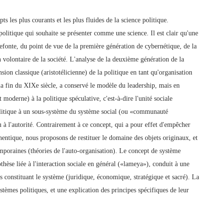
s les plus courants et les plus fluides de la science politique.
politique qui souhaite se présenter comme une science. Il est clair qu'une
refonte, du point de vue de la première génération de cybernétique, de la
olontaire de la société. L'analyse de la deuxième génération de la
ion classique (aristotélicienne) de la politique en tant qu'organisation
 la fin du XIXe siècle, a conservé le modèle du leadership, mais en
 moderne) à la politique spéculative, c'est-à-dire l'unité sociale
 politique à un sous-système du système social (ou «communauté
u à l'autorité. Contrairement à ce concept, qui a pour effet d'empêcher
hentique, nous proposons de restituer le domaine des objets originaux, et
poraines (théories de l'auto-organisation). Le concept de système
hèse liée à l'interaction sociale en général («lameya»), conduit à une
s constituant le système (juridique, économique, stratégique et sacré). La
stèmes politiques, et une explication des principes spécifiques de leur