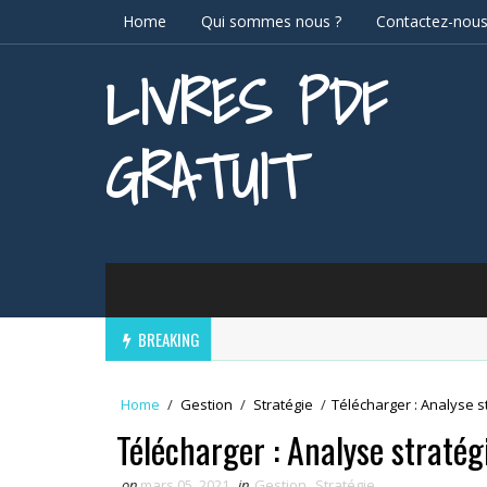
Home
Qui sommes nous ?
Contactez-nou
LIVRES PDF
GRATUIT
BREAKING
Home
/
Gestion
/
Stratégie
/
Télécharger : Analyse s
Télécharger : Analyse straté
on
mars 05, 2021
in
Gestion
,
Stratégie