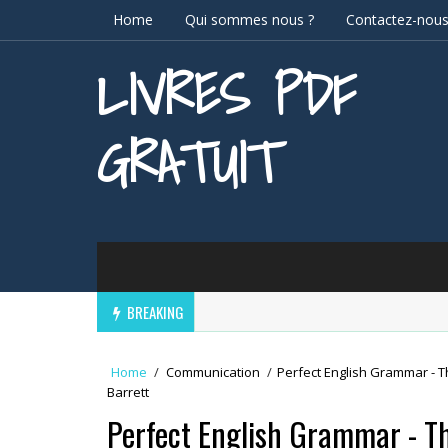
Home
Qui sommes nous ?
Contactez-nou
LIVRES PDF
GRATUIT
BREAKING
Home
/
Communication
/
Perfect English Grammar - T
Barrett
Perfect English Grammar - Th