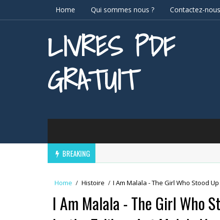
Home
Qui sommes nous ?
Contactez-nou
LIVRES PDF
GRATUIT
BREAKING
Home
/
Histoire
/
I Am Malala - The Girl Who Stood Up
I Am Malala - The Girl Who S