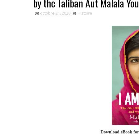
by the Taliban Aut Malala You
on
octobre 21, 2020
in
Histoire
Download eBook fo