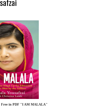
safzai
r Free in PDF "I AM MALALA"