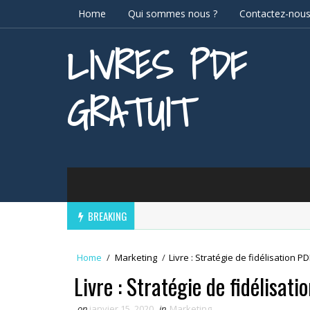
Home
Qui sommes nous ?
Contactez-nou
LIVRES PDF
GRATUIT
BREAKING
Home
/
Marketing
/
Livre : Stratégie de fidélisation PD
Livre : Stratégie de fidélisati
on
janvier 15, 2020
in
Marketing