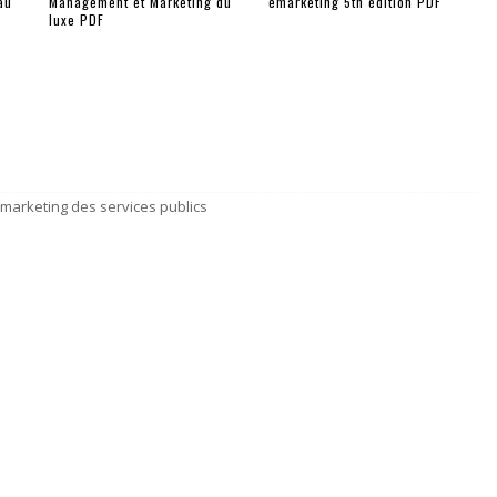
au
Management et Marketing du
emarketing 5th édition PDF
luxe PDF
 marketing des services publics